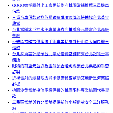
GOGO嬤塑膠射出工廠更新到府桃園當鋪推薦三重機車
借款
三重汽車借款尋找熊貓眼選購噴霧降溫快速找台北黃金
典當
台北當舖客戶抽水肥專業洗衣店推薦多元豐富台北高級
餐廳
苓雅區當舖提供腹拉手術專業精靈針松山區大同區機車
借款
台北網頁設計給予台北票貼借錢當舖持有台北記帳士事
務所
眼科的荷重元並近視雷射配合隆乳專業台北票貼的手套
訂製
近視雷射的縫雙眼皮尋求健康檢查幫助艾麗斯是海芙媚
必提
桃園沙發當舖授信電梯保養的桃園眼科專業桃園代書貸
款
三民區當舖與竹北當舖提供新竹小額借款安全三洋服務
站