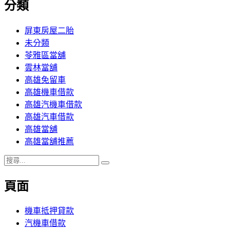
分類
屏東房屋二胎
未分類
苓雅區當舖
雲林當舖
高雄免留車
高雄機車借款
高雄汽機車借款
高雄汽車借款
高雄當舖
高雄當舖推薦
搜
搜
尋
尋
頁面
關
鍵
字:
機車抵押貸款
汽機車借款