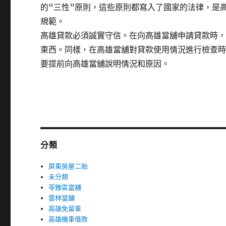
的“三性”原則，這些原則都寫入了國家的法律，是
規範。
高雄貸款必須誠實守信。在向高雄當舖申請貸款時
東西。同樣，在高雄當舖對貸款使用情況進行檢查
要提前向高雄當舖說明情況和原因。
分類
屏東房屋二胎
未分類
苓雅區當舖
雲林當舖
高雄免留車
高雄機車借款