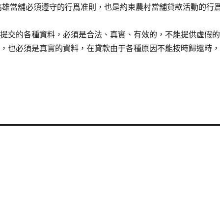
高雄當舖必須遵守的行爲准則，也是約束農村當舖貸款活動的行
，提交的各種資料，必須是合法、真實、有效的，不能提供虛假
時，也必須是真實的資料，在貸款由于各種原因不能按時歸還時