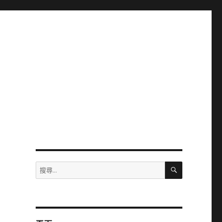
搜
搜
尋
尋
關
鍵
到
字:
講