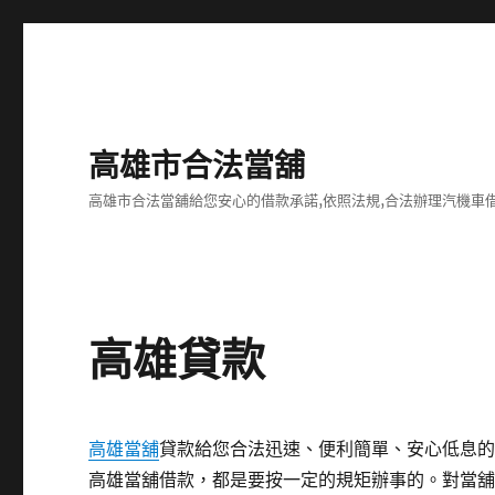
高雄市合法當舖
高雄市合法當舖給您安心的借款承諾,依照法規,合法辦理汽機車
高雄貸款
高雄當舖
貸款給您合法迅速、便利簡單、安心低息
高雄當舖借款，都是要按一定的規矩辦事的。對當