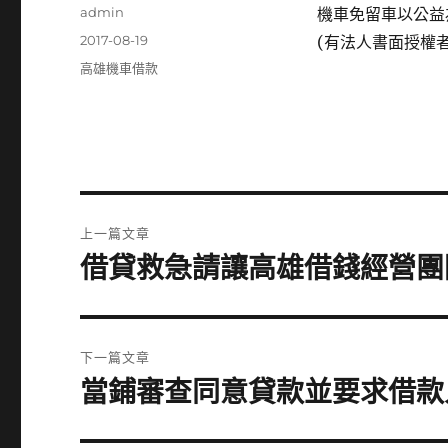
作
admin
機車免留車以公益
者
發
2017-08-19
(有法人書面授權
佈
分
高雄機車借款
日
類
期:
文
上一篇文章
章
借貸救急請讓高雄借錢經營團
上
一
導
篇
覽
文
下一篇文章
章:
當鋪審查同意貸款並要求借款
下
一
篇