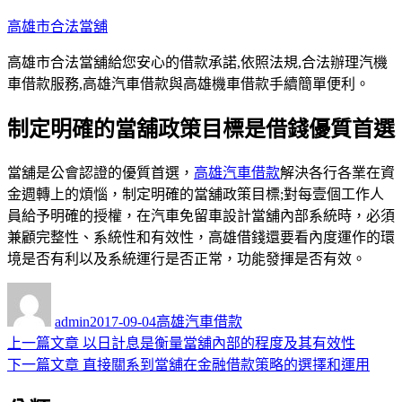
跳
高雄市合法當舖
至
高雄市合法當舖給您安心的借款承諾,依照法規,合法辦理汽機
主
車借款服務,高雄汽車借款與高雄機車借款手續簡單便利。
要
內
制定明確的當舖政策目標是借錢優質首選
容
當舖是公會認證的優質首選，
高雄汽車借款
解決各行各業在資
金週轉上的煩惱，制定明確的當舖政策目標;對每壹個工作人
員給予明確的授權，在汽車免留車設計當舖內部系統時，必須
兼顧完整性、系統性和有效性，高雄借錢還要看內度運作的環
境是否有利以及系統運行是否正常，功能發揮是否有效。
作
發
分
者
佈
類
admin
2017-09-04
高雄汽車借款
日
上
上一篇文章
以日計息是衡量當舖內部的程度及其有效性
文
期:
一
下
下一篇文章
直接關系到當舖在金融借款策略的選擇和運用
章
篇
一