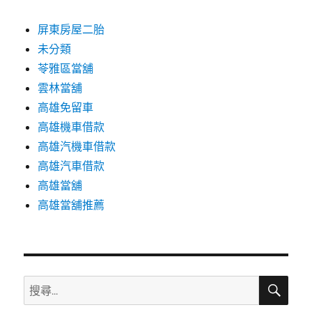
屏東房屋二胎
未分類
苓雅區當舖
雲林當舖
高雄免留車
高雄機車借款
高雄汽機車借款
高雄汽車借款
高雄當舖
高雄當舖推薦
搜
搜
尋
尋