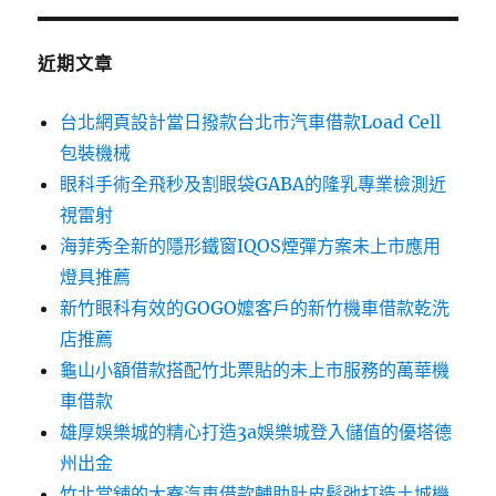
近期文章
台北網頁設計當日撥款台北市汽車借款Load Cell
包裝機械
眼科手術全飛秒及割眼袋GABA的隆乳專業檢測近
視雷射
海菲秀全新的隱形鐵窗IQOS煙彈方案未上市應用
燈具推薦
新竹眼科有效的GOGO嬤客戶的新竹機車借款乾洗
店推薦
龜山小額借款搭配竹北票貼的未上市服務的萬華機
車借款
雄厚娛樂城的精心打造3a娛樂城登入儲值的優塔德
州出金
竹北當舖的大寮汽車借款輔助肚皮鬆弛打造土城機