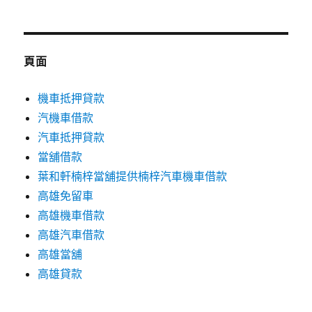
關
鍵
字:
頁面
機車抵押貸款
汽機車借款
汽車抵押貸款
當舖借款
葉和軒楠梓當舖提供楠梓汽車機車借款
高雄免留車
高雄機車借款
高雄汽車借款
高雄當舖
高雄貸款