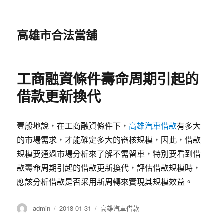
高雄市合法當舖
工商融資條件壽命周期引起的
借款更新換代
壹般地說，在工商融資條件下，
高雄汽車借款
有多大
的市場需求，才能確定多大的審核規模，因此，借款
規模要通過市場分析來了解不需留車，特別要看到借
款壽命周期引起的借款更新換代，評估借款規模時，
應該分析借款是否采用新周轉來實現其規模效益。
作
發
分
admin
2018-01-31
高雄汽車借款
者
佈
類