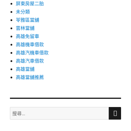
屏東房屋二胎
未分類
苓雅區當舖
雲林當舖
高雄免留車
高雄機車借款
高雄汽機車借款
高雄汽車借款
高雄當舖
高雄當舖推薦
搜
搜
尋
尋
關