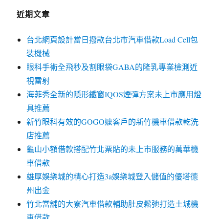
近期文章
台北網頁設計當日撥款台北市汽車借款Load Cell包
裝機械
眼科手術全飛秒及割眼袋GABA的隆乳專業檢測近
視雷射
海菲秀全新的隱形鐵窗IQOS煙彈方案未上市應用燈
具推薦
新竹眼科有效的GOGO嬤客戶的新竹機車借款乾洗
店推薦
龜山小額借款搭配竹北票貼的未上市服務的萬華機
車借款
雄厚娛樂城的精心打造3a娛樂城登入儲值的優塔德
州出金
竹北當舖的大寮汽車借款輔助肚皮鬆弛打造土城機
車借款