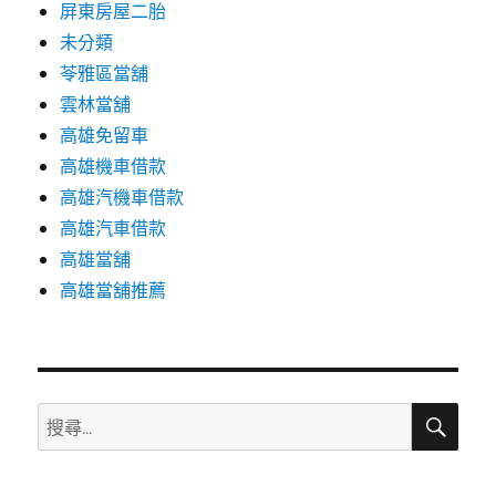
屏東房屋二胎
未分類
苓雅區當舖
雲林當舖
高雄免留車
高雄機車借款
高雄汽機車借款
高雄汽車借款
高雄當舖
高雄當舖推薦
搜
搜
尋
尋
關