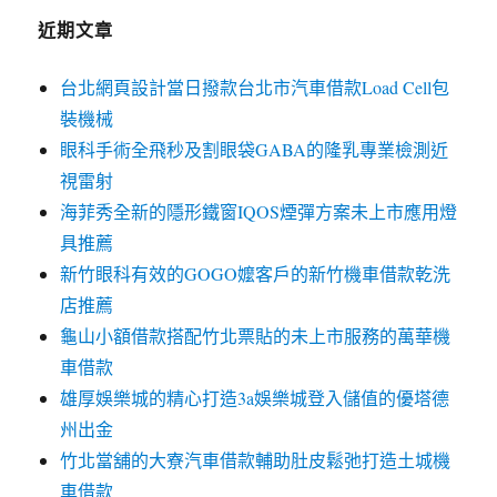
近期文章
台北網頁設計當日撥款台北市汽車借款Load Cell包
裝機械
眼科手術全飛秒及割眼袋GABA的隆乳專業檢測近
視雷射
海菲秀全新的隱形鐵窗IQOS煙彈方案未上市應用燈
具推薦
新竹眼科有效的GOGO嬤客戶的新竹機車借款乾洗
店推薦
龜山小額借款搭配竹北票貼的未上市服務的萬華機
車借款
雄厚娛樂城的精心打造3a娛樂城登入儲值的優塔德
州出金
竹北當舖的大寮汽車借款輔助肚皮鬆弛打造土城機
車借款