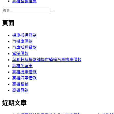
高雄當舖推薦
搜
搜
尋
尋
頁面
關
鍵
字:
機車抵押貸款
汽機車借款
汽車抵押貸款
當舖借款
葉和軒楠梓當舖提供楠梓汽車機車借款
高雄免留車
高雄機車借款
高雄汽車借款
高雄當舖
高雄貸款
近期文章