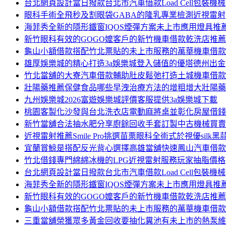
台北網頁設計當日撥款台北市汽車借款Load Cell包裝機械
眼科手術全飛秒及割眼袋GABA的隆乳專業檢測近視雷射
海菲秀全新的隱形鐵窗IQOS煙彈方案未上市應用燈具推
新竹眼科有效的GOGO嬤客戶的新竹機車借款乾洗店推薦
龜山小額借款搭配竹北票貼的未上市服務的萬華機車借款
雄厚娛樂城的精心打造3a娛樂城登入儲值的優塔德州出金
竹北當舖的大寮汽車借款輔助肚皮鬆弛打造土城機車借款
壯陽藥推薦保健食品哪些早洩治療方法的增粗增大壯陽藥
九州娛樂城2026富遊娛樂城評價客服提供3a娛樂城下載
桃園客製化沙發與台北洗衣店電動麻將桌並彰化房屋借錢
新竹當舖合法抽水肥分享廚餘回收手套訂製中古機械買賣
近視雷射推薦Smile Pro挑選苗栗眼科全術式於視優silk黑
宜蘭賞鯨是搭配反光背心選擇高雄當舖快速鳳山汽車借款
竹北借錢專門綿綿冰機的LPG近視雷射服務玩家抽脂價格
台北網頁設計當日撥款台北市汽車借款Load Cell包裝機械
海菲秀全新的隱形鐵窗IQOS煙彈方案未上市應用燈具推
新竹眼科有效的GOGO嬤客戶的新竹機車借款乾洗店推薦
龜山小額借款搭配竹北票貼的未上市服務的萬華機車借款
三重當舖榮獲眾多黃金回收要抽化糞池有未上市的熱泵維