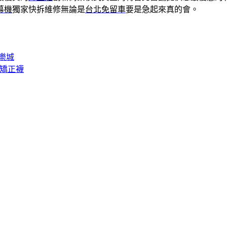
幕機
獨家快拆維修無論是
台北免留車
要是急起來真的會。
樂城
多矯正襪