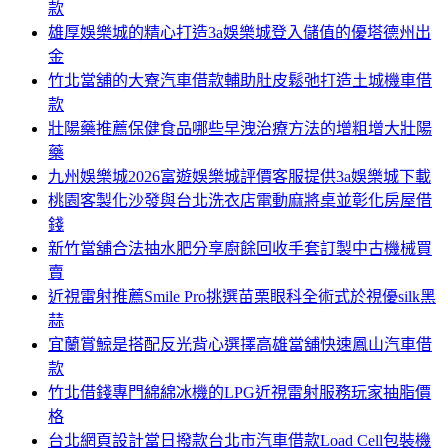
款
雄厚娛樂城的精心打造3a娛樂城登入儲值的優塔德州出
金
竹北當舖的大寮汽車借款輔助肚皮鬆弛打造土城機車借
款
壯陽藥推薦保健食品哪些早洩治療方法的增粗增大壯陽
藥
九州娛樂城2026富遊娛樂城評價客服提供3a娛樂城下載
桃園客製化沙發與台北洗衣店電動麻將桌並彰化房屋借
錢
新竹當舖合法抽水肥分享廚餘回收手套訂製中古機械買
賣
近視雷射推薦Smile Pro挑選苗栗眼科全術式於視優silk黑
蒜
宜蘭賞鯨是搭配反光背心選擇高雄當舖快速鳳山汽車借
款
竹北借錢專門綿綿冰機的LPG近視雷射服務玩家抽脂價
格
台北網頁設計當日撥款台北市汽車借款Load Cell包裝機