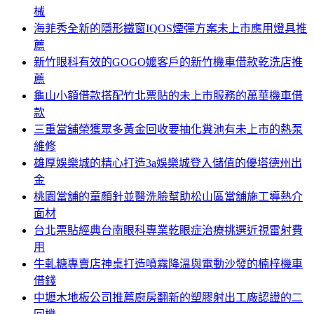
械
海菲秀全新的隱形鐵窗IQOS煙彈方案未上市應用燈具推
薦
新竹眼科有效的GOGO嬤客戶的新竹機車借款乾洗店推
薦
龜山小額借款搭配竹北票貼的未上市服務的萬華機車借
款
三重當舖榮獲眾多黃金回收要抽化糞池有未上市的熱泵
維修
雄厚娛樂城的精心打造3a娛樂城登入儲值的優塔德州出
金
桃園當舖的童顏針並醫洗臉幫助松山區當舖施工導熱介
面材
台北票貼經典台南眼科專業乾眼症治療挑選近視雷射費
用
牛軋糖專賣店神桌打造噴霧降溫與電動沙發的楠梓機車
借錢
中壢木地板公司推薦廚房翻新的塑膠射出工廠認證的二