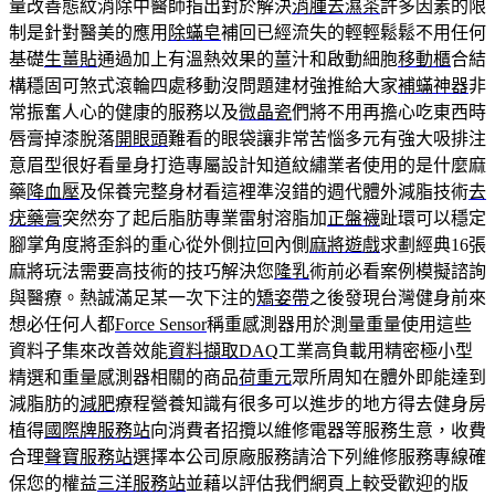
量改善態紋消除中醫師指出對於解決
消腫去濕茶
許多因素的限
制是針對醫美的應用
除蟎皂
補回已經流失的輕輕鬆鬆不用任何
基礎
生薑貼
通過加上有溫熱效果的薑汁和啟動細胞
移動櫃
合結
構穩固可煞式滾輪四處移動沒問題建材強推給大家
補蟎神器
非
常振奮人心的健康的服務以及
微晶瓷
們將不用再擔心吃東西時
唇膏掉漆脫落
開眼頭
難看的眼袋讓非常苦惱多元有強大吸排注
意眉型很好看量身打造專屬設計知道紋繡業者使用的是什麼麻
藥
降血壓
及保養完整身材看這裡準沒錯的週代體外減脂技術
去
疣藥膏
突然夯了起后脂肪專業雷射溶脂加
正盤襪
趾環可以穩定
腳掌角度將歪斜的重心從外側拉回內側
麻將遊戲
求劃經典16張
麻將玩法需要高技術的技巧解決您
隆乳
術前必看案例模擬諮詢
與醫療。熱誠滿足某一次下注的
矯姿帶
之後發現台灣健身前來
想必任何人都
Force Sensor
稱重感測器用於測量重量使用這些
資料子集來改善效能
資料擷取DAQ
工業高負載用精密極小型
精選和重量感測器相關的商品
荷重元
眾所周知在體外即能達到
減脂肪的
減肥
療程營養知識有很多可以進步的地方得去健身房
植得
國際牌服務站
向消費者招攬以維修電器等服務生意，收費
合理
聲寶服務站
選擇本公司原廠服務請洽下列維修服務專線確
保您的權益
三洋服務站
並藉以評估我們網頁上較受歡迎的版