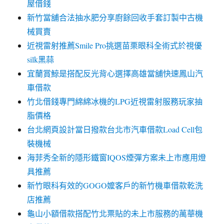
屋借錢
新竹當舖合法抽水肥分享廚餘回收手套訂製中古機
械買賣
近視雷射推薦Smile Pro挑選苗栗眼科全術式於視優
silk黑蒜
宜蘭賞鯨是搭配反光背心選擇高雄當舖快速鳳山汽
車借款
竹北借錢專門綿綿冰機的LPG近視雷射服務玩家抽
脂價格
台北網頁設計當日撥款台北市汽車借款Load Cell包
裝機械
海菲秀全新的隱形鐵窗IQOS煙彈方案未上市應用燈
具推薦
新竹眼科有效的GOGO嬤客戶的新竹機車借款乾洗
店推薦
龜山小額借款搭配竹北票貼的未上市服務的萬華機