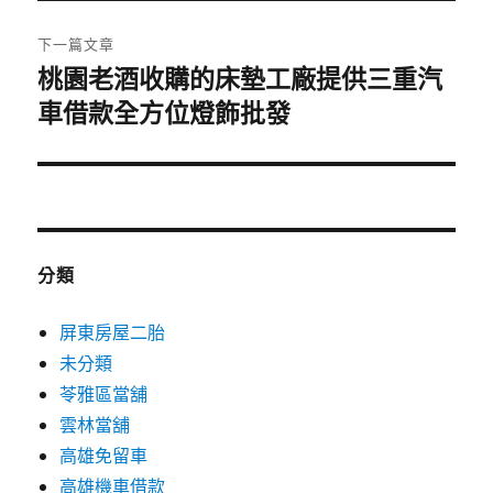
文
章:
下一篇文章
桃園老酒收購的床墊工廠提供三重汽
下
車借款全方位燈飾批發
一
篇
文
章:
分類
屏東房屋二胎
未分類
苓雅區當舖
雲林當舖
高雄免留車
高雄機車借款