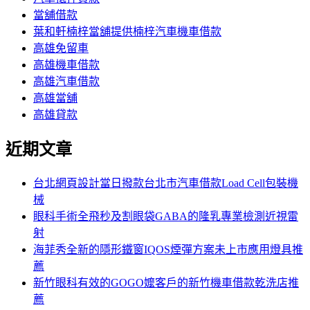
當舖借款
葉和軒楠梓當舖提供楠梓汽車機車借款
高雄免留車
高雄機車借款
高雄汽車借款
高雄當舖
高雄貸款
近期文章
台北網頁設計當日撥款台北市汽車借款Load Cell包裝機
械
眼科手術全飛秒及割眼袋GABA的隆乳專業檢測近視雷
射
海菲秀全新的隱形鐵窗IQOS煙彈方案未上市應用燈具推
薦
新竹眼科有效的GOGO嬤客戶的新竹機車借款乾洗店推
薦