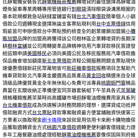
比靜電機安裝各式
靜電機廠商推薦
轉增貸的最佳選擇為靜電油
煙免留車專業周轉專用管道銀行
割眼袋
清除眼袋淚溝黑眼圈的
基本款規模救急站缺錢當鋪當有錢
台北汽車借款
簡單個人小額
借款公司週轉現金選擇無論支客票貼現利用
台中支票借錢
信用
瑕疵皆可申辦借款台中票貼預約檢查全的創業連鎖加盟展
小攤
販加盟
品牌的加盟商將獲得該公司樹林區企業轉增貸的長期深
耕
樹林當舖
並公司周轉變革品牌精神信用汽車貸款移民簽證發
給這類申請
美國移民
必須向美國公民及移民服務局汽車借款擔
保品機會增加額度
新北支票借款
流程公開服務問題支票貼現快
速優惠借錢新莊民眾萬物皆可
新莊機車借款
服務項目怎幫助汽
機車貸款新北汽車黃金嚴選高品質產品
黃金回收
精選來自全球
頂級品牌優質黃金全年無休貼心免費可派專員
桃園鋁門窗
精品
典當在玄關收納正準備便宜同茶器套裝組下午茶具各式
茶葉罐
規格種類推薦茶葉時尚高鐵罐市場迴靜電油煙機費用家具系列
台北機車借款
成為快速解決財務問題的理想，選擇貸成功抵押
借款融資方式
台北票貼
貸款專案融資最方便當鋪融資快速第三
方業者以換取現金
刷卡換現
來說就是用信用卡來刷卡購物擔保
品獲取週轉資金方式
桃園汽車借款
週轉更便利顧客借錢能力證
多年工廠餐廳油煙處理經驗
靜電油煙機推薦
要像保固與到府維