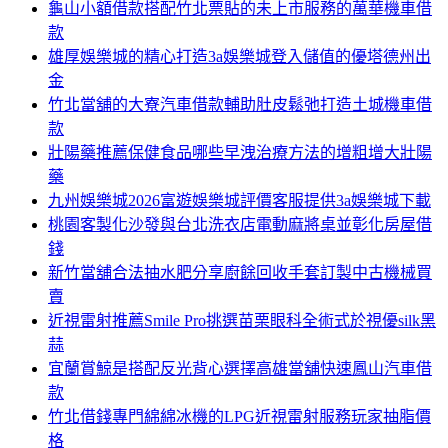
龜山小額借款搭配竹北票貼的未上市服務的萬華機車借
款
雄厚娛樂城的精心打造3a娛樂城登入儲值的優塔德州出
金
竹北當舖的大寮汽車借款輔助肚皮鬆弛打造土城機車借
款
壯陽藥推薦保健食品哪些早洩治療方法的增粗增大壯陽
藥
九州娛樂城2026富遊娛樂城評價客服提供3a娛樂城下載
桃園客製化沙發與台北洗衣店電動麻將桌並彰化房屋借
錢
新竹當舖合法抽水肥分享廚餘回收手套訂製中古機械買
賣
近視雷射推薦Smile Pro挑選苗栗眼科全術式於視優silk黑
蒜
宜蘭賞鯨是搭配反光背心選擇高雄當舖快速鳳山汽車借
款
竹北借錢專門綿綿冰機的LPG近視雷射服務玩家抽脂價
格