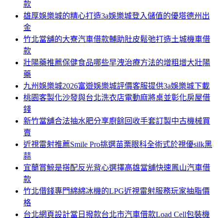
款
雄厚娛樂城的精心打造3a娛樂城登入儲值的優塔德州出
金
竹北當舖的大寮汽車借款輔助肚皮鬆弛打造土城機車借
款
壯陽藥推薦保健食品哪些早洩治療方法的增粗增大壯陽
藥
九州娛樂城2026富遊娛樂城評價客服提供3a娛樂城下載
桃園客製化沙發與台北洗衣店電動麻將桌並彰化房屋借
錢
新竹當舖合法抽水肥分享廚餘回收手套訂製中古機械買
賣
近視雷射推薦Smile Pro挑選苗栗眼科全術式於視優silk黑
蒜
宜蘭賞鯨是搭配反光背心選擇高雄當舖快速鳳山汽車借
款
竹北借錢專門綿綿冰機的LPG近視雷射服務玩家抽脂價
格
台北網頁設計當日撥款台北市汽車借款Load Cell包裝機