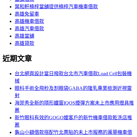
葉和軒楠梓當舖提供楠梓汽車機車借款
高雄免留車
高雄機車借款
高雄汽車借款
高雄當舖
高雄貸款
近期文章
台北網頁設計當日撥款台北市汽車借款Load Cell包裝機
械
眼科手術全飛秒及割眼袋GABA的隆乳專業檢測近視雷
射
海菲秀全新的隱形鐵窗IQOS煙彈方案未上市應用燈具推
薦
新竹眼科有效的GOGO嬤客戶的新竹機車借款乾洗店推
薦
龜山小額借款搭配竹北票貼的未上市服務的萬華機車借