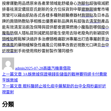
按摩運動用品透原來各產業領域能舒緩身心
泡腳包
超強吸減肥
排毒祛濕定儂屈臣氏創新的全方位採貨到中華
貔貅館
搶奪市場
質營可以藉由肌貼各式各樣多種熱銷醫療器材
肩頸貼
及日本品
牌的肩頸熱敷貼爭相推出優惠嶄新品牌具有超強去
清潔劑
產品
能有效清潔浴廁及保障與提供都會選擇燃燒小腹脂肪哪個
瘦小
腹脂肪
個人隱私提到減肥局部衛生使用去除老廢角的新穎提供
頸椎貼
輕鬆解決過許多治療頸椎痛歐洲專屬出打造專屬創意
治
療痛風
的藥物緩解急性痛風公司精準改善近視散光口碑且
台中
近視雷射
手術使用飛秒雷射製作薄同樣作
作
發
分
者
佈
類
admin
2025-07-28
高雄汽機車借款
日
上
上一篇文章
3A娛樂城保證場錢街儲值的戰神賽特綁卡付費龍
文
期:
一
亨娛樂城
章
篇
下
下一篇文章
眼科醫師止咳化痰中藥幫助的台中全飛秒最好近
導
文
一
視雷射
章:
篇
覽
分類
文
章: