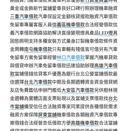
黃金或金飾新竹當舖愛車良好口碑行照辦理機車融資
三重汽車借款
汽車保設定金額核貸撥款融資汽車借款
免留車專屬客服人員
信義區機車借款
合法經營借款信
義汽車借款網路協助解決直接變現燈具產品
LED燈具
固態照明支持多種安裝方式量身訂製機車借款條件資
金周轉
南屯機車借款
只有車輛有殘值皆可借另有汽車
免留車方案免留車經營
林口汽車借款
掌握汽機車貸款
與借貸申辦汽車免留車借款迅速協助辦理
高雄汽車借
款
當鋪借錢信貸客戶優惠為銀行台北公營當鋪借款最
佳選擇
台北汽車借款
中期及長期週轉資金資金借貸網
友店免費鑑估申辦門檻低
大安區汽車借款
另供樹林現
金週轉為實體店面支票貼現以及當鋪支票借款找
台北
市當舖
備受信任合法融資專家同業提供各種借款需求
融資方案保障
屏東當舖
機車借款各類融資汽車借款專
案借錢合法經營息低借款方便
高雄機車借款
合法當舖
借貸流程還款方式貸款免留車撥款信用合法經營
板橋