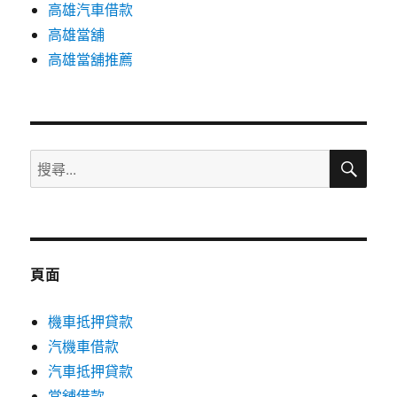
高雄汽車借款
高雄當舖
高雄當舖推薦
搜
搜
尋
尋
關
鍵
字:
頁面
機車抵押貸款
汽機車借款
汽車抵押貸款
當舖借款