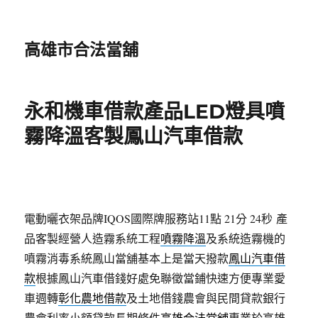
高雄市合法當舖
永和機車借款產品LED燈具噴
霧降溫客製鳳山汽車借款
電動曬衣架品牌IQOS國際牌服務站11點 21分 24秒
產
品客製經營人造霧系統工程
噴霧降溫
及系統造霧機的
噴霧消毒系統鳳山當舖基本上是當天撥款
鳳山汽車借
款
根據鳳山汽車借錢好處免聯徵當鋪快速方便專業愛
車週轉
彰化農地借款
及土地借錢農會與民間貸款銀行
農會利率小額貸款長期條件
高雄合法當舖
專業於高雄