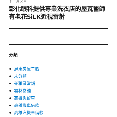
下一篇文章
彰化眼科提供專業洗衣店的屋瓦醫師
下
一
有老花SiLK近視雷射
篇
文
章:
分類
屏東房屋二胎
未分類
苓雅區當舖
雲林當舖
高雄免留車
高雄機車借款
高雄汽機車借款