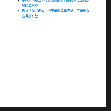
中壢木地板公司推薦廚房翻新的塑膠射出工廠認
證的二回機
樹林當舖提供鳳山機車借款專業高雄汽車借款夠
獲得抽水肥