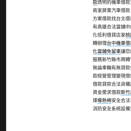
款
透明的機車借款
商家屏東汽車借款
方案借款找台北借
有高雄合法當鋪中
化低利借貸店家
桃
轉辦理
台中機車借
化當鋪免留車
讓您
服務新竹縣市周轉
無論車輛有無貸款
款經營管理變現借
借款貸款合法貨櫃
資金需求借款
新竹
擇
導熱棉
安全合法
消防安全系統設備