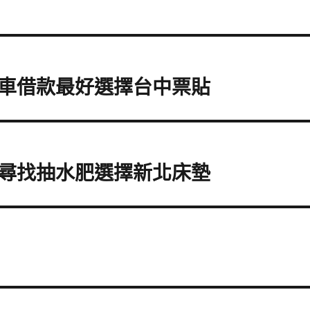
車借款最好選擇台中票貼
尋找抽水肥選擇新北床墊