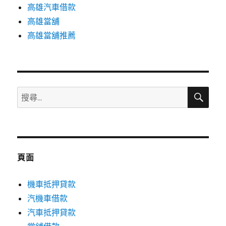
高雄汽車借款
高雄當舖
高雄當舖推薦
搜
搜
尋
尋
關
鍵
字:
頁面
機車抵押貸款
汽機車借款
汽車抵押貸款