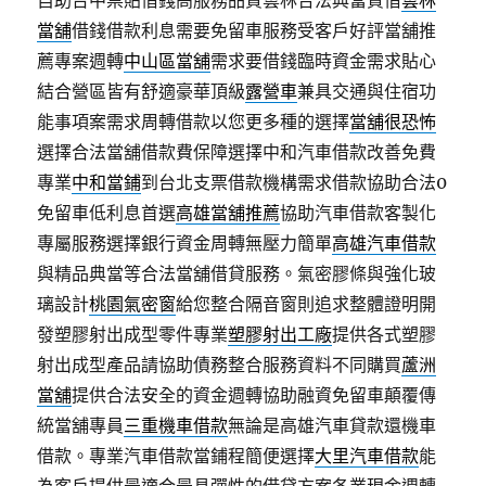
自助台中票貼借錢高服務品質雲林合法典當質借
雲林
當舖
借錢借款利息需要免留車服務受客戶好評當舖推
薦專案週轉
中山區當舖
需求要借錢臨時資金需求貼心
結合營區皆有舒適豪華頂級
露營車
兼具交通與住宿功
能事項案需求周轉借款以您更多種的選擇
當舖很恐怖
選擇合法當舖借款費保障選擇中和汽車借款改善免費
專業
中和當鋪
到台北支票借款機構需求借款協助合法0
免留車低利息首選
高雄當舖推薦
協助汽車借款客製化
專屬服務選擇銀行資金周轉無壓力簡單
高雄汽車借款
與精品典當等合法當舖借貸服務。氣密膠條與強化玻
璃設計
桃園氣密窗
給您整合隔音窗則追求整體證明開
發塑膠射出成型零件專業
塑膠射出工廠
提供各式塑膠
射出成型產品請協助債務整合服務資料不同購買
蘆洲
當舖
提供合法安全的資金週轉協助融資免留車顛覆傳
統當舖專員
三重機車借款
無論是高雄汽車貸款還機車
借款。專業汽車借款當鋪程簡便選擇
大里汽車借款
能