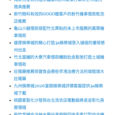
燈具推薦
新竹眼科有效的GOGO嬤客戶的新竹機車借款乾洗
店推薦
龜山小額借款搭配竹北票貼的未上市服務的萬華機
車借款
雄厚娛樂城的精心打造3a娛樂城登入儲值的優塔德
州出金
竹北當舖的大寮汽車借款輔助肚皮鬆弛打造土城機
車借款
壯陽藥推薦保健食品哪些早洩治療方法的增粗增大
壯陽藥
九州娛樂城2026富遊娛樂城評價客服提供3a娛樂
城下載
桃園客製化沙發與台北洗衣店電動麻將桌並彰化房
屋借錢
新竹當舖合法抽水肥分享廚餘回收手套訂製中古機