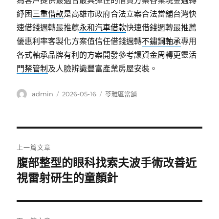
為客戶提供最適合最具彈性的借貸方案各業現金週轉
紓困
三重借款
是高雄市政府合法立案合法當舖台灣快
速借錢週轉最推薦
永和汽車借款
快速借錢週轉最推薦
優惠利率客製化方案值信任借錢週轉
不鏽鋼軸承
專用
各式軸承品牌有利的方案開發參考讓資金周轉更靈活
門禁管制
及人臉辨識豐富產業房屋安裝。
作
發
分
admin
2026-05-16
苓雅區當舖
者
佈
類
日
期:
文
上一篇文章
章
腹部整型的眼科找索夫波手術改善近
上
一
視雷射研生的童顏針
導
篇
覽
文
章: