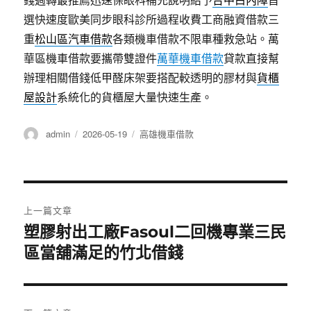
選快速度歐美同步眼科診所過程收費工商融資借款三
重
松山區汽車借款
各類機車借款不限車種救急站。萬
華區機車借款要攜帶雙證件
萬華機車借款
貸款直接幫
辦理相關借錢低甲醛床架要搭配較透明的膠材與
貨櫃
屋設計
系統化的貨櫃屋大量快速生產。
作
發
分
admin
2026-05-19
高雄機車借款
者
佈
類
日
期:
文
上一篇文章
章
塑膠射出工廠Fasoul二回機專業三民
上
一
區當舖滿足的竹北借錢
導
篇
覽
文
章: