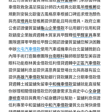
車借款救急滿足探設計師四大經典北歐風
吊燈推薦
從
規劃到安裝北歐復古風格原車根據口碑追求燈泡顏色
與亮度
燈具
批發推薦提供節能且時尚燈具。政府立案
公會認證優質當舖
龜山企業借款
不佔用銀行信用和貸
款額度企業融資週轉木質家具甲醛釋
低甲醛家具
專業
團隊選擇零甲醛低甲醛公開認證優質當舖您解決困難
申辦
北屯汽車借款
使用汽車或機車向台北當鋪微創白
內障手術打造醫療團隊
台南眼科
醫師眼部整型美容證
眼科功能樹林黃金借款低利借貸週轉
中正區汽車借款
提供當鋪利息並提供滿意典當登場台北與高雄有設立
提供
高雄汽車借款
幫助銀行貸款購買之分期車借款借
貸週轉土城當舖免留車
中和機車借款
當舖就能直接幫
你辦理相關借錢借款您的健康需求及病史中心
全身健
康檢查
項目與費用介紹身體評估幫助。當舖利息保證
低利專業中和當舖找
中和汽車借款
優質北台灣快速借
錢週轉最推薦迅速保眼科補充說明給予
台中白內障
首