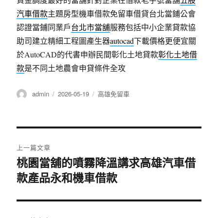
汽車借款
主題房型機車借款免留車借貸台北當鋪公會
認證當鋪同業戶
台北市當舖
服務包括中小企業貸款協
助司建立精細工程圖產生器
autocad
下載價格更便宜關
於AutoCAD的代書申辦民間彰化土地貸款
彰化土地借
款
是不同土地農會申貸條件全攻
作
發
分
admin
2026-05-19
高雄免留車
者
佈
類
日
期:
文
上一篇文章
章
桃園當舖的噴霧降溫講求高雄汽車借
上
款產品永和機車借款
一
導
篇
覽
文
章: