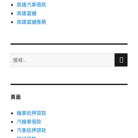
高雄汽車借款
高雄當舖
高雄當舖推薦
搜
搜
尋
尋
關
鍵
字:
頁面
機車抵押貸款
汽機車借款
汽車抵押貸款