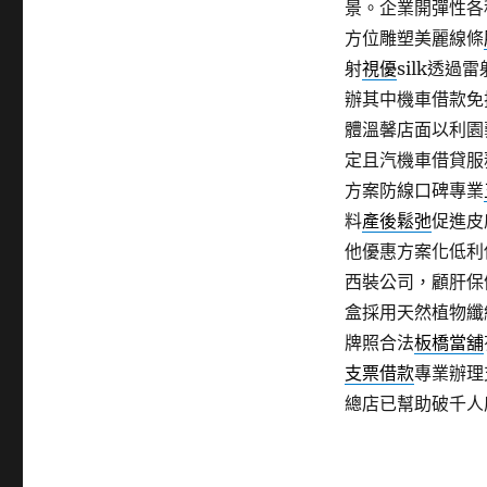
景。企業開彈性各
方位雕塑美麗線條
射
視優
silk透
辦其中機車借款免
體溫馨店面以利園
定且汽機車借貸服
方案防線口碑專業
料
產後鬆弛
促進皮
他優惠方案化低利
西裝公司，顧肝保
盒採用天然植物纖
牌照合法
板橋當舖
支票借款
專業辦理
總店已幫助破千人