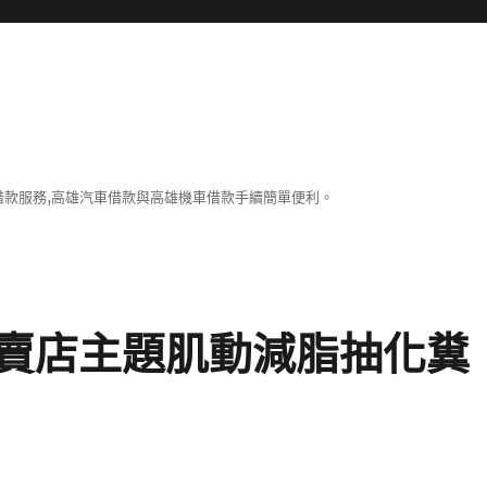
借款服務,高雄汽車借款與高雄機車借款手續簡單便利。
賣店主題肌動減脂抽化糞