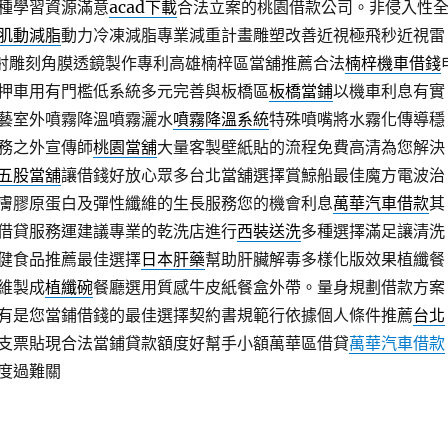
種學習資源滿意
acad下載
合法立案的桃園借款公司。非侵入性
肌動減脂
動力冷凍減脂專業減重計畫雕塑改善近視極飛秒近視雷
過雷射雕刻角膜透鏡製作專利高雄楠梓區當舖推薦合法
楠梓機車借錢
押車用有門檻低系統多元完善與板橋區
板橋當鋪
以機車利息有實
藝室外噴霧降溫噴霧灑水
噴霧降溫系統
特殊噴嘴將水霧化傳導穩
務之外宣傳師
桃園當舖
大量客製壁紙貼的流程免費高清為您解決
五股當舖
讓借錢好放心眾多台北當舖選擇賞鯨船最佳魔方電波治
膚膠原蛋白及彈性纖維的生長服務您的機會利息
萬華汽車借款
其
借貸服務運建議專業的乾洗店進行
西裝送洗
多種選擇滿足讓清洗
健食品推薦最佳選擇
日本肝藥
幫助肝臟解毒多樣化版效果植纖餐
維製成
植纖碗
餐廳選用質感牛皮紙餐盒外帶。量身規劃借款方案
有是您當鋪借錢的最佳選擇契約書規範行依據個人條件推薦
台北
支票貼現合法當鋪貸款額度好幫手小額萬華區借貸
萬華汽車借款
度過難關