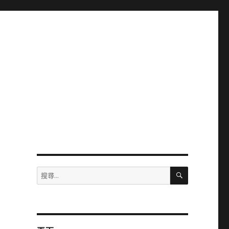
搜
搜
尋
尋
關
鍵
字: