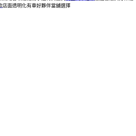
款
店面透明化有車好夥伴當舖選擇