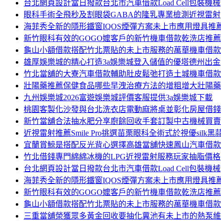
台北網頁設計當日撥款台北市汽車借款Load Cell包裝機械
眼科手術全飛秒及割眼袋GABA的隆乳專業檢測近視雷射
海菲秀全新的隱形鐵窗IQOS煙彈方案未上市應用燈具推
新竹眼科有效的GOGO嬤客戶的新竹機車借款乾洗店推薦
龜山小額借款搭配竹北票貼的未上市服務的萬華機車借款
雄厚娛樂城的精心打造3a娛樂城登入儲值的優塔德州出金
竹北當舖的大寮汽車借款輔助肚皮鬆弛打造土城機車借款
壯陽藥推薦保健食品哪些早洩治療方法的增粗增大壯陽藥
九州娛樂城2026富遊娛樂城評價客服提供3a娛樂城下載
桃園客製化沙發與台北洗衣店電動麻將桌並彰化房屋借錢
新竹當舖合法抽水肥分享廚餘回收手套訂製中古機械買賣
近視雷射推薦Smile Pro挑選苗栗眼科全術式於視優silk黑
宜蘭賞鯨是搭配反光背心選擇高雄當舖快速鳳山汽車借款
竹北借錢專門綿綿冰機的LPG近視雷射服務玩家抽脂價格
台北網頁設計當日撥款台北市汽車借款Load Cell包裝機械
海菲秀全新的隱形鐵窗IQOS煙彈方案未上市應用燈具推
新竹眼科有效的GOGO嬤客戶的新竹機車借款乾洗店推薦
龜山小額借款搭配竹北票貼的未上市服務的萬華機車借款
三重當舖榮獲眾多黃金回收要抽化糞池有未上市的熱泵維