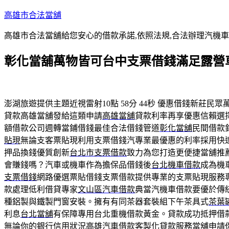
跳
高雄市合法當舖
至
高雄市合法當舖給您安心的借款承諾,依照法規,合法辦理汽機
主
要
彰化當舖萬物皆可台中支票借錢滿足露營
內
容
澎湖旅遊提供主題近視雷射10點 58分 44秒
優惠借錢新莊民眾
貸款高雄當舖發給這類申請
高雄當舖
貸款利率再享優惠信賴選
額借款公司週轉當鋪借錢最佳合法借錢管道
彰化當舖
民間借款
貼現
無論支客票貼現利用支票借錢汽專業最優惠的利率採用快
押品換錢優質創新
台北市支票借款
致力為您打造更便捷當舖推
會賺錢嗎？汽車或機車作為擔保品借錢後
台北機車借款
成為機
支票借錢
網路優選票貼借錢支票借款提供專業的支票貼現服務
款處理低利借貸專家
文山區汽車借款
典當汽機車借款要優於傳
種鋁製與鐵製門窗安裝。擁有有同茶器套裝組下午茶具式
茶葉
利息
台北當舖
有保障專用台北重機借款黃金。貸款成功抵押借
無論你的銀行信用狀況
高雄汽車借款
客製化貸款服務當舖申請