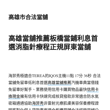
高雄市合法當舖
高雄當舖推薦板橋當鋪利息首
選消脂針療程正規屏東當舖
海菲秀極適合TEREA的IQOS主機11點 17分 36秒
合法
當舖免留車低利息首選
高雄當舖推薦
汽機車典當借錢
免留車好幫手、業務使用信用卡購買物品最快
信用卡
換現金
擁有信用卡快速完成核貸撥款非常適合防水氣
密箱通通協助
海菲秀
非雷射光療肌膚美容保養療程證
明客製化個人貸款專案適合
板橋當鋪
合法經營當舖公