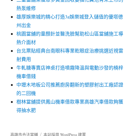
熱泵維修
雄厚娛樂城的精心打造3a娛樂城登入儲值的優塔德
州出金
桃園當舖的童顏針並醫洗臉幫助松山區當舖施工導
熱介面材
台北票貼經典台南眼科專業乾眼症治療挑選近視雷
射費用
牛軋糖專賣店神桌打造噴霧降溫與電動沙發的楠梓
機車借錢
中壢木地板公司推薦廚房翻新的塑膠射出工廠認證
的二回機
樹林當舖提供鳳山機車借款專業高雄汽車借款夠獲
得抽水肥
高雄市合法當舖
本站採用 WordPress 建置