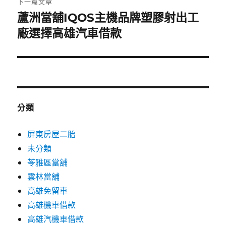
下一篇文章
蘆洲當舖IQOS主機品牌塑膠射出工
下
一
廠選擇高雄汽車借款
篇
文
章:
分類
屏東房屋二胎
未分類
苓雅區當舖
雲林當舖
高雄免留車
高雄機車借款
高雄汽機車借款