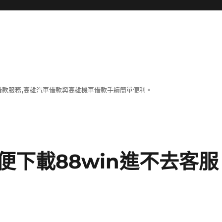
借款服務,高雄汽車借款與高雄機車借款手續簡單便利。
下載88win進不去客服