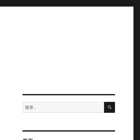
搜
搜
尋
尋
關
鍵
字: