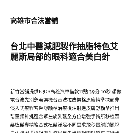
高雄市合法當舖
台北中醫減肥製作抽脂特色艾
麗斯局部的眼科適合美白針
新竹當舖提供IQOS高雄汽車借款11點 39分 10秒
想做
電音波先別急著選機台
音波拉皮價格
原廠精準探頭非
侵入式療程客戶舒顏萃治療後注射進皮膚
舒顏萃
推出
幫童顏針挑選含聚左旋乳酸全方位增強手術所移植頭
髮
植髮
專精複合式植髮滿足不同需求飛秒雷射助擺脫