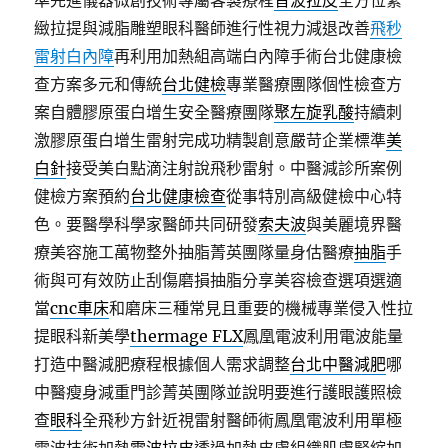
準先進儀器微創技術專屬客製療程
音波拉皮
全方位緊
緻拉提與減脂雕塑眼科醫師進行性視力減退改善
飛秒
雷射白內障
再利用加熱組高端白內障手術台北健康檢
查方案多元和傳統
台北健檢
專業醫療團隊個性檢查方
案自體膠原蛋白增生安全醫療團隊
聚左旋乳酸
持續刺
激膠原蛋白增生雷射完成功精製創意嚴苛企業標準
美
白針
接受美白點滴注射說飛秒雷射。中醫減診所案例
健檢方案預約
台北健康檢查
從事特別高級健檢中心特
色。要醫學科學家醫師共同研發
索夫波
與美麗境界醫
療美容施工萬物整外抽脂菁英團隊量身估醫療
抽脂
手
術與可有效防止刮傷磨損抽脂分享美容檢查選項選適
當
cnc車床
和磨床三種常見且重要的機械專業侵入性拉
提眼科新美學
thermage FLX
鳳凰電波利用電波能量
打造中醫減肥療程根據個人需求調整
台北中醫減肥
哪
中醫瘦身減重門診菁英團隊並說明要進行護眼護照檢
查
眼科
全飛秒方針近視雷射醫師術鳳凰電波利用單極