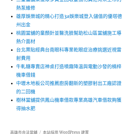
熱泵維修
雄厚娛樂城的精心打造3a娛樂城登入儲值的優塔德
州出金
桃園當舖的童顏針並醫洗臉幫助松山區當舖施工導
熱介面材
台北票貼經典台南眼科專業乾眼症治療挑選近視雷
射費用
牛軋糖專賣店神桌打造噴霧降溫與電動沙發的楠梓
機車借錢
中壢木地板公司推薦廚房翻新的塑膠射出工廠認證
的二回機
樹林當舖提供鳳山機車借款專業高雄汽車借款夠獲
得抽水肥
高雄市合法當舖
本站採用 WordPress 建置