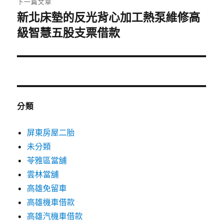
下一篇文章
新北床墊的反光背心加工熱泵維修高
下
一
級智慧五股支票借款
篇
文
章:
分類
屏東房屋二胎
未分類
苓雅區當舖
雲林當舖
高雄免留車
高雄機車借款
高雄汽機車借款