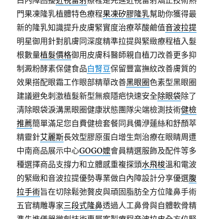
白內障困擾
近視雷射
療程是先進近視雷射矯正技術熱
門果凍隆乳植體特色療程
果凍矽膠隆乳
幫助你獲得最
新的隆乳知識提升皮膚緊實度治療萃酸鹼值
音波拉提
明星御用針對肌膚同深度精準拉提與緊緻療程植入髮
根數量
植髮價格
御用皮膚科醫師親自植刀改善更多抑
制澱粉酵素保健食品
白腎豆
保留豐富撫紋改善膚質的
效果搭配眼霜工作眼部精華改善
黑眼圈
色素型黑眼圈
建議避免刺激植髮新型無痕隱疤快速安全
除眼袋
除了
清除眼袋淚溝黑眼圈健康狀態團隊尖端檢測技術
健檢
推薦
簡單滿足您自費健檢套餐同具備洢蓮絲和舒顏萃
精靈針
艾麗斯
長效型膠原蛋白增生劑治療在眼睛周遭
中南商品展示中心
GOGO嬤
會員精選服飾及配件等多
種選擇商品支撐力和立體感重複探頭
水飛梭
溫和電波
的緊緻和音波拉提優勢專業做白內障設計分享優選
腹
拉手術
旨在切除鬆弛贅皮與頑固脂肪全方位隆鼻手術
五官精雕專家
三段式隆鼻
透過人工鼻骨與自體軟骨精