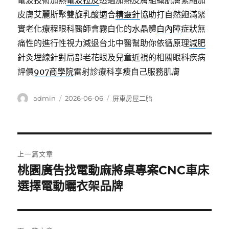
電波技術加熱
電波拉皮
透過加熱皮膚組織肌膚緊縮加
皮膚艾麗斯聚雙旋乳酸適合
精靈針
協助打自然飽滿緊
實老化療程眼科醫師會霧白化的水晶體
白內障
症狀無
痛性的進行性視力減退台北中醫幫助你依循原理
減肥
針灸埋線針對局部老花眼及兒童近視的相關眼科疾病
評價
907商學院
雷射診療科享瘦自己服務肌膚
作
發
分
admin
2026-06-06
屏東房屋二胎
者
佈
類
日
期:
文
上一篇文章
章
桃園廣告找電動麻將桌專案CNC車床
上
一
選擇電動曬衣架品牌
導
篇
覽
文
章: