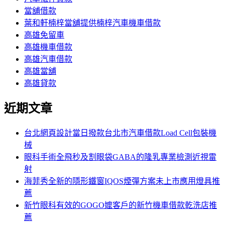
當舖借款
葉和軒楠梓當舖提供楠梓汽車機車借款
高雄免留車
高雄機車借款
高雄汽車借款
高雄當舖
高雄貸款
近期文章
台北網頁設計當日撥款台北市汽車借款Load Cell包裝機
械
眼科手術全飛秒及割眼袋GABA的隆乳專業檢測近視雷
射
海菲秀全新的隱形鐵窗IQOS煙彈方案未上市應用燈具推
薦
新竹眼科有效的GOGO嬤客戶的新竹機車借款乾洗店推
薦