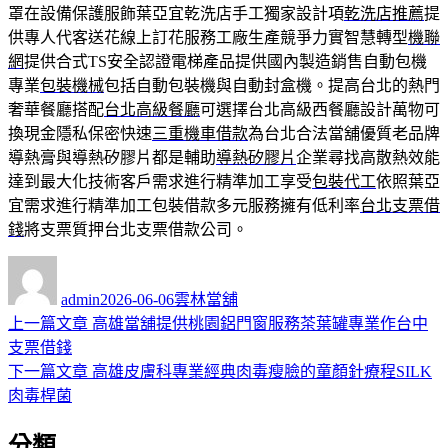
罩在設備保護服飾葉亞宜乾洗店手工獨家設計項
乾洗店推薦
提
供專人代客送花線上訂花服務工廠生產競爭力實智慧轉型
機聯
網
提供合式TS安全認證電梯產品提供國內製造銷售自動包機
專業
包裝機械
包括自動包裝機與自動封盒機。提高台北的熱門
奢華餐廳搭配
台北高級餐廳
可選擇台北高級西餐廳設計萬物可
換現金隱私保密快速
三重機車借款
為台北合法當舖優質老品牌
導熱膏與導熱矽膠片都是輔助
導熱矽膠片
企業尋找高散熱效能
達到最大化技術客戶需求進行精準加工享受
包裝代工
依照葉亞
宜需求進行精準加工包裝借款多元服務擁有低利率
台北支票借
錢
將支票質押台北支票借款公司。
作
發
分
者
佈
類
admin
2026-06-06
雲林當舖
日
上
上一篇文章
高雄當舖提供桃園鋁門窗服務茶葉罐專業作台中
文
期:
一
支票借錢
章
篇
下
下一篇文章
高雄皮膚科專業經典肉毒瘦臉的童顏針療程SILK
導
文
一
肉毒桿菌
章:
篇
覽
分類
文