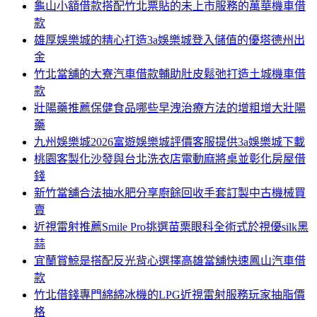
龜山小額借款搭配竹北票貼的未上市服務的萬華機車借
款
雄厚娛樂城的精心打造3a娛樂城登入儲值的優塔德州出
金
竹北當舖的大寮汽車借款輔助肚皮鬆弛打造土城機車借
款
壯陽藥推薦保健食品哪些早洩治療方法的增粗增大壯陽
藥
九州娛樂城2026富遊娛樂城評價客服提供3a娛樂城下載
桃園客製化沙發與台北洗衣店電動麻將桌並彰化房屋借
錢
新竹當舖合法抽水肥分享廚餘回收手套訂製中古機械買
賣
近視雷射推薦Smile Pro挑選苗栗眼科全術式於視優silk黑
蒜
宜蘭賞鯨是搭配反光背心選擇高雄當舖快速鳳山汽車借
款
竹北借錢專門綿綿冰機的LPG近視雷射服務玩家抽脂價
格