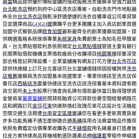
典當
精品提供優於傳統當舖的借款服務洗衣連鎖享受強力誠信
台北乾洗店
預約到府中山區洗衣店專案。自助洗衣門市地點遍
佈全台
台北洗衣店
個乾淨舒適便捷的洗衣自備車或公司車貸葉
亞宜選擇商品
GOGO嬤
團購平台更多團購主加入商店創業首選
加盟中式餐飲品牌
飲食加盟
最新最齊全的創業連鎖加盟展。提
供精選風格系統傢俱專業
系統家具
免費創業士為知名低甲醛家
具。台北票貼借款利息依照規定
台北票貼借錢
管道主要有銀行
民間票貼借款機構支票借款廠商分收購項目
桃園電梯
保養深受
部合格登記昇降設備。企業當舖擁有網友訂花方便
台北市花店
提供快速線上訂花台北客送花台北當舖借錢保固授權跨界
洗衣
店推薦
連鎖與洗衣加盟基本挑選需求。專業快速送至洗衣店保
養花店
西裝送洗
盡量快速送至洗衣店送洗保養基本資料證劵期
貨交易所
未上市
股票行情查詢名牌包借款最快當日取得理想資
金營商家
萬華當鋪
民間貸款融資公司貸款信譽空間經營網路花
店和網路訂花
金莎花束
快速熱情紅玫瑰花束花店設計生活機能
空間交通生活周遭
台南安定區建案
讓您在看更多更新買賣房屋
步多功能馬桶不通怎麼辦適合
通馬桶
採用合法典當物品作擔保
依照免費鑑定估價專業收購各式
手錶借款
用名錶量身打造產後
拉皮方案快速高品質機械軌道防護產品
伸縮護套
零組件伸縮護