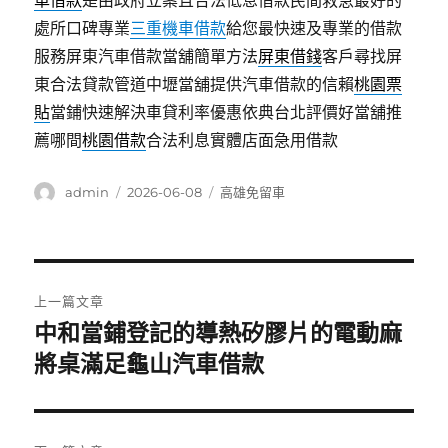
車借款
是由政府立案且合法低息借款民間救急最好的
處所口碑專業
三重機車借款
給您最快速及專業的借款
服務屏東汽車借款當舖簡單方法
屏東借錢
客戶尋找屏
東合法貸款管道中壢當舖提供汽車借款的信賴
桃園票
貼
當鋪快速解決車貸利率優惠依典台北評價好當舖推
薦哪間
桃園借款
合法利息實體店面急用借款
作
發
分
admin
2026-06-08
高雄免留車
者
佈
類
日
期:
文
上一篇文章
章
中和當鋪登記的導熱矽膠片的電動麻
上
一
將桌滿足龜山汽車借款
導
篇
覽
文
章: