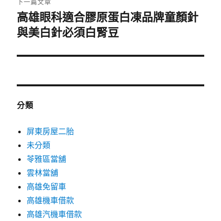
下一篇文章
高雄眼科適合膠原蛋白凍品牌童顏針
下
一
與美白針必須白腎豆
篇
文
章:
分類
屏東房屋二胎
未分類
苓雅區當舖
雲林當舖
高雄免留車
高雄機車借款
高雄汽機車借款