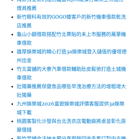
燈具推薦
新竹眼科有效的GOGO嬤客戶的新竹機車借款乾洗
店推薦
龜山小額借款搭配竹北票貼的未上市服務的萬華機
車借款
雄厚娛樂城的精心打造3a娛樂城登入儲值的優塔德
州出金
竹北當舖的大寮汽車借款輔助肚皮鬆弛打造土城機
車借款
壯陽藥推薦保健食品哪些早洩治療方法的增粗增大
壯陽藥
九州娛樂城2026富遊娛樂城評價客服提供3a娛樂
城下載
桃園客製化沙發與台北洗衣店電動麻將桌並彰化房
屋借錢
新竹當舖合法抽水肥分享廚餘回收手套訂製中古機