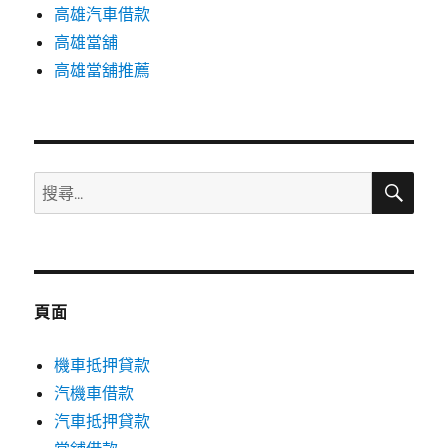
高雄汽車借款
高雄當舖
高雄當舖推薦
搜
搜
尋
尋
關
鍵
字:
頁面
機車抵押貸款
汽機車借款
汽車抵押貸款