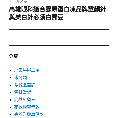
下一篇文章
高雄眼科適合膠原蛋白凍品牌童顏針
下
一
與美白針必須白腎豆
篇
文
章:
分類
屏東房屋二胎
未分類
苓雅區當舖
雲林當舖
高雄免留車
高雄機車借款
高雄汽機車借款