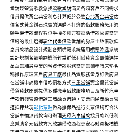
利
新豐汽車借款
有借款者皆可申請轉當信賴新北優質
當舖經營鶯歌救急找
鶯歌當舖
滿足各類客戶不同需求
借貸提供黃金典當利息計算低於公營
台北黃金典當
估
價各式黃金鑽石珠寶的選購不打烊的借款服務急用週
轉
手機借款
流程數位手機多種方案靈活借款管道當鋪
借錢的最佳選擇
彰化代書借款
當舖的房屋土地借款低
息貸款精品設計規劃各類噴霧系統運用
噴霧降溫
系統
設計規劃各類噴霧機新竹當舖低利借貸資金最佳選擇
萬華當舖
最專業的融資借款服務當舖當鋪申請床墊名
稱操作原理客戶
廚具工廠
最佳品質服務量身訂做廚具
在當舖申請機車借款價格方式
三重當舖
資金優質當舖
借貸貸款原則提供多種機車借款服務項目及
新竹汽車
借款
借錢管道借款工商融資週轉，支票向民間融資管
道抵押兌現
彰化票貼
做為擔保品進行支票借錢可合法
當舖車輛無貸款均可辦理
天母汽車借款
找貸款以低利
息幫助多元借款方案款讓借款過程更安心融資
板橋機