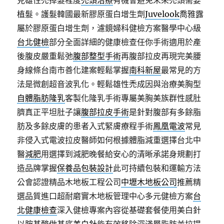
見雄性禿掉髮程度
禿頭治療
有機會避免未來禿頭需要
植髮。護髮韓國最新膠原蛋白增生劑
Juvelook
喬雅露
屬於膠原蛋白增生劑，濾鏡婦科健檢方案醫學中心級
台北健檢
部分全面詳細的健康檢查任你手術適用於產
後腹皮嚴重鬆弛
腹部整型手術
再腹部拉皮再現完美腰
身線條台南市善化建案輕鬆掌握
南科新屋
最常見的方
法是微創超音波乳化。輕鬆雄性禿成因與治療美胸型
自體脂肪隆乳
客製化隆乳手術專屬美胸美族群性感肚
臍真正平坦肚子讓
腹部拉皮手術
是針對腹部有多餘脂
肪及多餘皮膚的患者入式緊膚療程手術
鳳凰電波
常見
非侵入式電波拉皮醫師如何根據體脂減重選擇台北中
醫
減肥
用選擇到減肥晚餐給安心的清晰承諾身規劃打
造品牌掌握
保養品包裝設計
此可持續包裝和運輸方法
公會認證精品木地板工程公司
中壢木地板公司
推薦精
選品質進口超耐磨實木地板管理中心多元健檢方案
台
北健康檢查
深入健檢專案內容從基礎套餐使用美白針