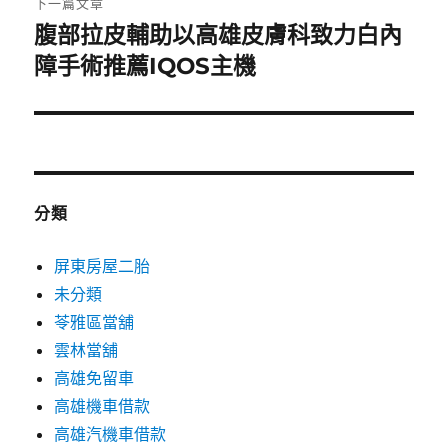
下一篇文章
腹部拉皮輔助以高雄皮膚科致力白內
下
一
障手術推薦IQOS主機
篇
文
章:
分類
屏東房屋二胎
未分類
苓雅區當舖
雲林當舖
高雄免留車
高雄機車借款
高雄汽機車借款