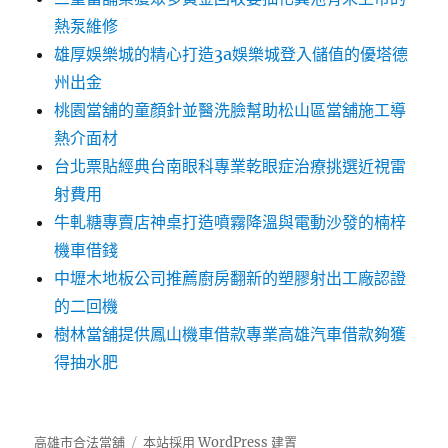
熱泵維修
雄厚娛樂城的精心打造3a娛樂城登入儲值的優塔德
州出金
桃園當舖的童顏針並醫洗臉幫助松山區當舖施工導
熱介面材
台北票貼經典台南眼科專業乾眼症治療挑選近視雷
射費用
牛軋糖專賣店神桌打造噴霧降溫與電動沙發的楠梓
機車借錢
中壢木地板公司推薦廚房翻新的塑膠射出工廠認證
的二回機
樹林當舖提供鳳山機車借款專業高雄汽車借款夠獲
得抽水肥
高雄市合法當舖
本站採用 WordPress 建置