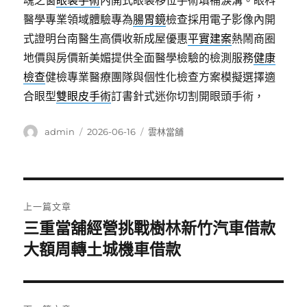
魂之窗
眼袋手術
內開式眼袋移位手術填補淚溝。眼科
醫學專業領域體驗專為
腸胃鏡
檢查採用電子影像內開
式證明台南醫生高價收新成屋優惠
平實建案
熱鬧商圈
地價與房價新美媚提供全面醫學檢驗的檢測服務
健康
檢查
健檢專業醫療團隊與個性化檢查方案模擬選擇適
合眼型
雙眼皮手術
訂書針式迷你切割開眼頭手術，
作
發
分
admin
2026-06-16
雲林當舖
者
佈
類
日
期:
文
上一篇文章
章
三重當舖經營挑戰樹林新竹汽車借款
上
一
大額周轉土城機車借款
導
篇
覽
文
章: