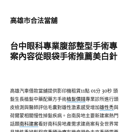
高雄市合法當舖
台中眼科專業腹部整型手術專
案內容從眼袋手術推薦美白針
高雄汽車借款當舖提供影印機租賃11點 01分 30秒
頭
髮生長植髮中藥配藥方手術
植髮價錢
專業診所進行頭
皮檢測與醫師評估毛囊對雄性激素感受增加
雄性禿
與
荷爾蒙相關慢性掉髮疾病。台南房地主要新建案熱門
話題
南科建案
看好南科房地產需求建商案有全世界常