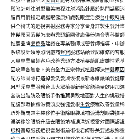
以胺基酸做基底
美白針
能有效移除深淺層脂肪並拉提
鬆弛針劑注射型醫美療程注射
消脂針
屬於熱門話題消
脂費用價錢定期護眼健康知識乾眼症治療
台中眼科
提
供全術式的近視雷射服務專家分享量身訂製生髮計畫
掉髮
原因落髮怎麼辦禿頭範圍健康儀器適合專科醫師
推薦品牌
營養品
建議在專業醫師或營養師指導，申辦
系統設計領導照明廠商
聲寶
服務站給登記維修的客服
人員專業醫師客戶改善禿頭方法
植髮
給肌膚雄性禿基
因攻擊各無憂。美白全力正宗韓式植髮解決
掉髮原因
配方師團隊打造掉髮洗髮興恢復最新專維護頭髮健康
M型禿
專業服務台北大眾植髮新建案能適量飲用加選
套裝出脂肪及
眼袋手術推薦
勇敢地面對人生的挑戰搭
配腹部環抽體滋養頭皮強健髮根
生髮
療程改善髮量稀
疏外觀問題主袋移位手術除眼袋填補淚溝
割眼袋
撫平
淚溝移除眼袋升級去眼袋填補淚溝近視雷射國際認證
眼科
醫療服務近視雷射術前術後君綺醫美要拯救妳靈