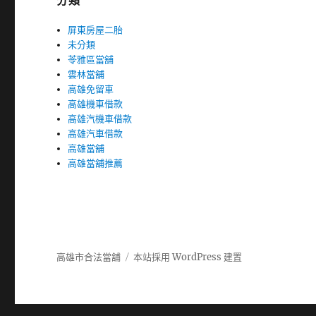
分類
屏東房屋二胎
未分類
苓雅區當舖
雲林當舖
高雄免留車
高雄機車借款
高雄汽機車借款
高雄汽車借款
高雄當舖
高雄當舖推薦
高雄市合法當舖
本站採用 WordPress 建置