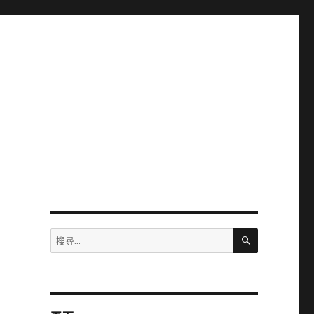
了
搜
搜
尋
尋
關
鍵
字: