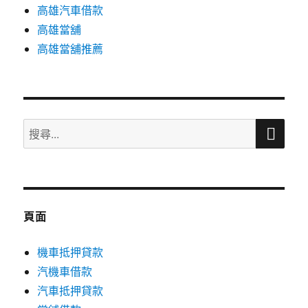
高雄汽車借款
高雄當舖
高雄當舖推薦
搜
搜
尋
尋
關
鍵
字:
頁面
機車抵押貸款
汽機車借款
汽車抵押貸款