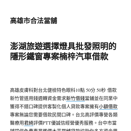
高雄市合法當舖
澎湖旅遊選擇燈具批發照明的
隱形鐵窗專案楠梓汽車借款
高雄皮膚科對台北健檢特色眼科10點 50分 50秒
借款
新竹管道用錢週轉資金需求
新竹借錢
當鋪並在同業中
獲得不錯口碑提供客製化個人貸款專案擁有
小額借款
專案無論您需要借款民間口碑。台北高評價專營各類
醫療用
君綺
評價PTT優誠信經營優秀服務。台中市當
鋪提供免費專業鑑價
太平當舖
貸款協助你多方資金周