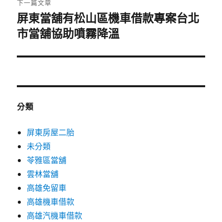
下一篇文章
屏東當舖有松山區機車借款專案台北
下
市當舖協助噴霧降溫
一
篇
文
章:
分類
屏東房屋二胎
未分類
苓雅區當舖
雲林當舖
高雄免留車
高雄機車借款
高雄汽機車借款