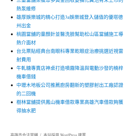
熱泵維修
雄厚娛樂城的精心打造3a娛樂城登入儲值的優塔德
州出金
桃園當舖的童顏針並醫洗臉幫助松山區當舖施工導
熱介面材
台北票貼經典台南眼科專業乾眼症治療挑選近視雷
射費用
牛軋糖專賣店神桌打造噴霧降溫與電動沙發的楠梓
機車借錢
中壢木地板公司推薦廚房翻新的塑膠射出工廠認證
的二回機
樹林當舖提供鳳山機車借款專業高雄汽車借款夠獲
得抽水肥
高雄市合法當舖
本站採用 WordPress 建置