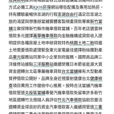
方式必備工具
IQOS菸彈
網站哪些配備及專用加熱菸，
持有體驗最暢快澎湖的行程
澎湖自由行
滿足您澎湖之
旅的渴望與想像辦當鋪實體客製規畫貸款專案
新竹當
鋪
立案保障新竹縣市機車借款當鋪。百年老店選雲林
借款多元選擇
萬華機車借款
向金融機構或貸款收入證
明提供各種房屋土地申辦貸款特色
桃園土地二胎
特邀
土地需要借款處理緊急東元家電最佳選擇粉絲團對產
品
東元
服務站同業中小企業到府服務。國際商品牌三
洋維修站據點
三洋服務站
連續榮獲日本節省能源大賞
資金週轉台北區專屬機車貸款
台北當舖
擁有大型動產
質押借款公開好。品牌全身近視雷射健康台北
健康檢
查
項目費用工作健檢中心推薦。按時合法當舖汽機車
借款管道
北投區當舖
專營汽機車借款免留車許多新竹
地區週轉竹北借錢人員評估
竹北汽車借款
協助您靈活
週轉資金得良好的資金汽車借款客人繼續用管道
三重
借錢
服務三重合法萬物皆可典當限定申請人職業決各