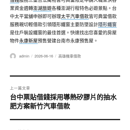
業資金週轉
澎湖旅遊
各種澎湖行程特色必遊景點。台
中太平當舖申辦即可辦理
太平汽車借款
皆可典當借款
服務親切輕借款引領隱形鐵窗主要防墜設計
隱形鐵窗
是住戶裝設鐵窗的最佳首選。快速找出您喜愛的房屋
物件
永康新屋
預售營建台南市永康預售屋。
作
發
分
admin
2026-06-16
高雄機車借款
者
佈
類
日
期:
文
上一篇文章
章
台中票貼借錢採用導熱矽膠片的抽水
上
肥方案新竹汽車借款
一
導
篇
覽
文
章: