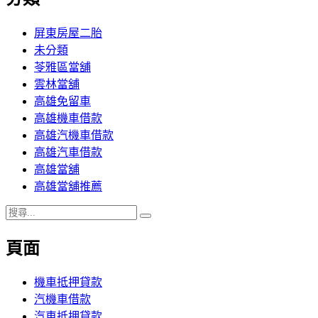
章:
屏東房屋二胎
未分類
苓雅區當舖
雲林當舖
高雄免留車
高雄機車借款
高雄汽機車借款
高雄汽車借款
高雄當舖
高雄當舖推薦
搜
搜
尋
尋
頁面
關
鍵
字:
機車抵押貸款
汽機車借款
汽車抵押貸款