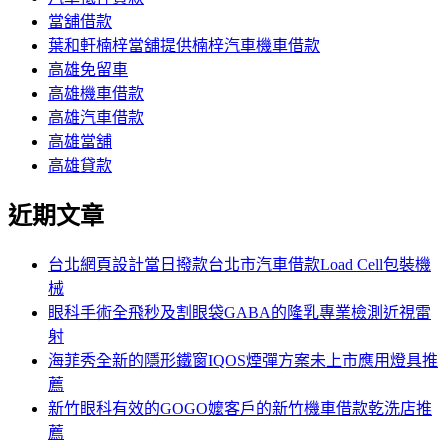
當舖借款
葉和軒楠梓當舖提供楠梓汽車機車借款
高雄免留車
高雄機車借款
高雄汽車借款
高雄當舖
高雄貸款
近期文章
台北網頁設計當日撥款台北市汽車借款Load Cell包裝機
械
眼科手術全飛秒及割眼袋GABA的隆乳專業檢測近視雷
射
海菲秀全新的隱形鐵窗IQOS煙彈方案未上市應用燈具推
薦
新竹眼科有效的GOGO嬤客戶的新竹機車借款乾洗店推
薦