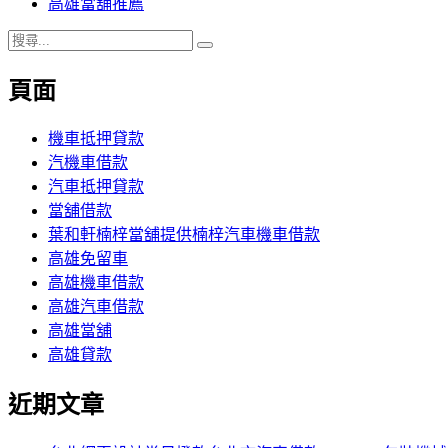
高雄當舖推薦
搜
搜
尋
尋
頁面
關
鍵
字:
機車抵押貸款
汽機車借款
汽車抵押貸款
當舖借款
葉和軒楠梓當舖提供楠梓汽車機車借款
高雄免留車
高雄機車借款
高雄汽車借款
高雄當舖
高雄貸款
近期文章