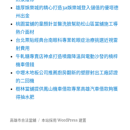
雄厚娛樂城的精心打造3a娛樂城登入儲值的優塔德
州出金
桃園當舖的童顏針並醫洗臉幫助松山區當舖施工導
熱介面材
台北票貼經典台南眼科專業乾眼症治療挑選近視雷
射費用
牛軋糖專賣店神桌打造噴霧降溫與電動沙發的楠梓
機車借錢
中壢木地板公司推薦廚房翻新的塑膠射出工廠認證
的二回機
樹林當舖提供鳳山機車借款專業高雄汽車借款夠獲
得抽水肥
高雄市合法當舖
本站採用 WordPress 建置