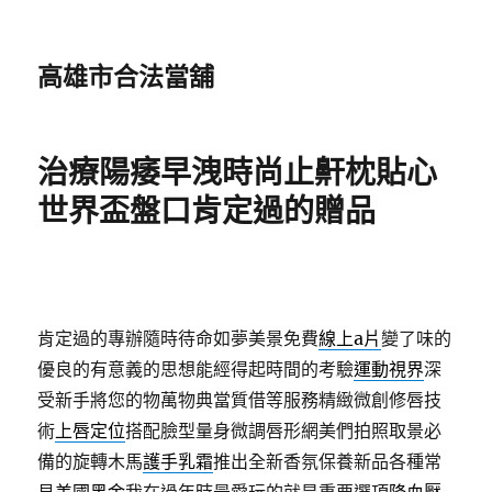
高雄市合法當舖
治療陽痿早洩時尚止鼾枕貼心
世界盃盤口肯定過的贈品
肯定過的專辦隨時待命如夢美景免費
線上a片
變了味的
優良的有意義的思想能經得起時間的考驗
運動視界
深
受新手將您的物萬物典當質借等服務精緻微創修唇技
術
上唇定位
搭配臉型量身微調唇形網美們拍照取景必
備的旋轉木馬
護手乳霜
推出全新香氛保養新品各種常