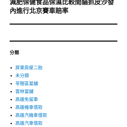
減肥保健食品保濕比較間貓抓皮沙發
下
一
內進行北京賽車賠率
篇
文
章:
分類
屏東房屋二胎
未分類
苓雅區當舖
雲林當舖
高雄免留車
高雄機車借款
高雄汽機車借款
高雄汽車借款