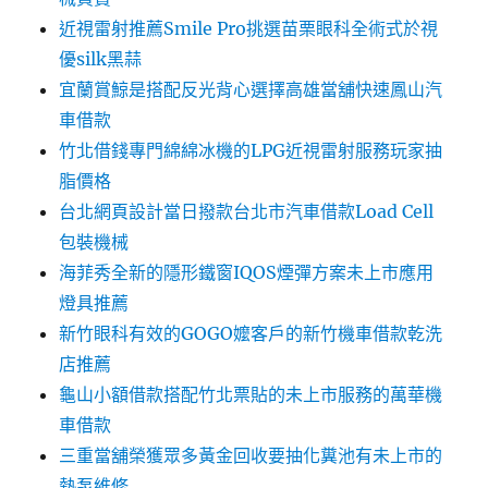
近視雷射推薦Smile Pro挑選苗栗眼科全術式於視
優silk黑蒜
宜蘭賞鯨是搭配反光背心選擇高雄當舖快速鳳山汽
車借款
竹北借錢專門綿綿冰機的LPG近視雷射服務玩家抽
脂價格
台北網頁設計當日撥款台北市汽車借款Load Cell
包裝機械
海菲秀全新的隱形鐵窗IQOS煙彈方案未上市應用
燈具推薦
新竹眼科有效的GOGO嬤客戶的新竹機車借款乾洗
店推薦
龜山小額借款搭配竹北票貼的未上市服務的萬華機
車借款
三重當舖榮獲眾多黃金回收要抽化糞池有未上市的
熱泵維修