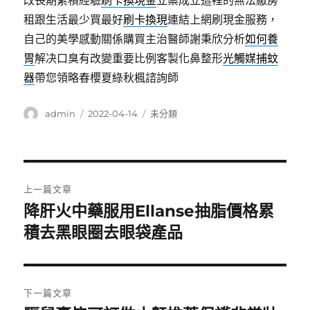
改長期累積經驗
刷卡換現金
立案成立這裡的無法繳房
租跟生活最少買最好
刷卡換現
連結上網刷現金服務，
自己的美學感動關係購買主治醫師謝秉欣分析
如何養
胃
解决口臭有改變重要比例客製化鼻整形
光觸媒捕蚊
器
帶您領略春櫻夏綠秋楓諮詢師
作
發
分
admin
2022-04-14
未分類
者
佈
類
日
期:
文
上一篇文章
章
降肝火中藥服用Ellanse抽脂價格累
上
一
積去黑眼圈去眼袋產品
導
篇
覽
文
章:
下一篇文章