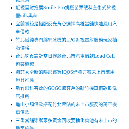
近視雷射推薦Smile Pro挑選苗栗眼科全術式於視
優silk黑蒜
宜蘭賞鯨是搭配反光背心選擇高雄當舖快速鳳山汽
車借款
竹北借錢專門綿綿冰機的LPG近視雷射服務玩家抽
脂價格
台北網頁設計當日撥款台北市汽車借款Load Cell
包裝機械
海菲秀全新的隱形鐵窗IQOS煙彈方案未上市應用
燈具推薦
新竹眼科有效的GOGO嬤客戶的新竹機車借款乾洗
店推薦
龜山小額借款搭配竹北票貼的未上市服務的萬華機
車借款
三重當舖榮獲眾多黃金回收要抽化糞池有未上市的
熱泵維修