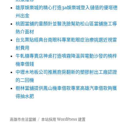
雄厚娛樂城的精心打造3a娛樂城登入儲值的優塔德
州出金
桃園當舖的童顏針並醫洗臉幫助松山區當舖施工導
熱介面材
台北票貼經典台南眼科專業乾眼症治療挑選近視雷
射費用
牛軋糖專賣店神桌打造噴霧降溫與電動沙發的楠梓
機車借錢
中壢木地板公司推薦廚房翻新的塑膠射出工廠認證
的二回機
樹林當舖提供鳳山機車借款專業高雄汽車借款夠獲
得抽水肥
高雄市合法當舖
本站採用 WordPress 建置