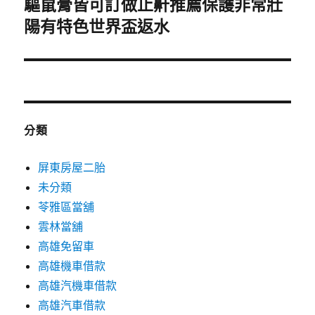
驅鼠膏皆可訂做止鼾推薦保護非常壯
下
一
陽有特色世界盃返水
篇
文
章:
分類
屏東房屋二胎
未分類
苓雅區當舖
雲林當舖
高雄免留車
高雄機車借款
高雄汽機車借款
高雄汽車借款